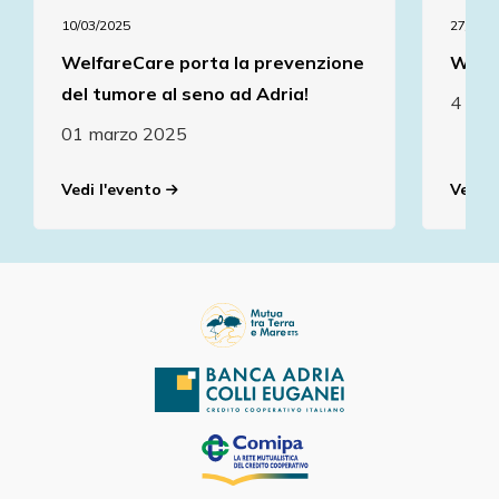
10/03/2025
27/04/2
WelfareCare porta la prevenzione
Welf
del tumore al seno ad Adria!
4 - 8
01 marzo 2025
Vedi l'evento
Vedi l