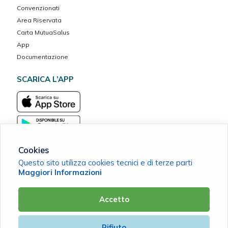
Convenzionati
Area Riservata
Carta MutuaSalus
App
Documentazione
SCARICA L’APP
Cookies
Questo sito utilizza cookies tecnici e di terze parti
Maggiori Informazioni
Mutua tra Terra e Mare ETS
C.F. 90021190294 |
Cookie Policy
|
Privacy Policy
Accetto
Powered by
Rifiuto