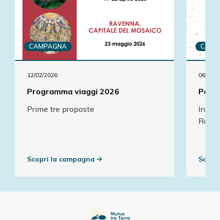
CAMPAGNA
CAMP
12/02/2026
06/05/2
Programma viaggi 2026
Pacch
Prime tre proposte
In co
Royal
Scopri la campagna
Scopr